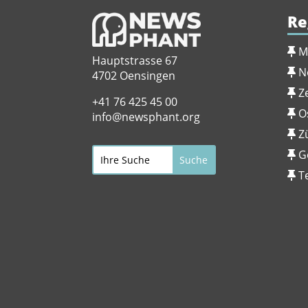
Re
M
Hauptstrasse 67
N
4702 Oensingen
Z
+41 76 425 45 00
O
info@newsphant.org
Z
G
T