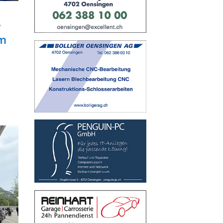
t
r
im