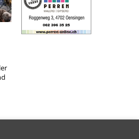
er
nd