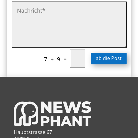
Alternative:
=
ab die Post
7 + 9
Hauptstrasse 67