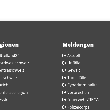
gionen
Meldungen
ittelland24
Aktuell
ordwestschweiz
Unfälle
entralschweiz
Gewalt
stschweiz
Todesfälle
ürich
Cyberkriminalität
enferseeregion
Verbrechen
essin
Feuerwehr/REGA
Polizeicorps