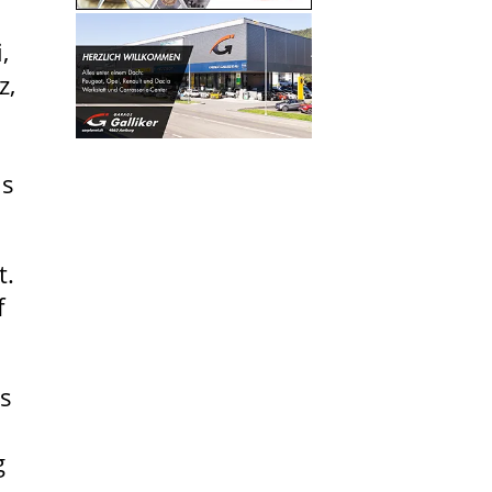
,
z,
is
t.
f
as
g