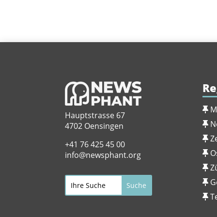
Re
M
Hauptstrasse 67
N
4702 Oensingen
Z
+41 76 425 45 00
O
info@newsphant.org
Z
G
T