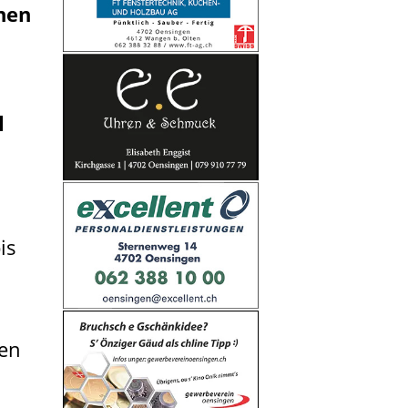
nen
l
is
ten