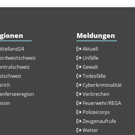
gionen
Meldungen
ittelland24
Aktuell
ordwestschweiz
Unfälle
entralschweiz
Gewalt
stschweiz
Todesfälle
ürich
Cyberkriminalität
enferseeregion
Verbrechen
essin
Feuerwehr/REGA
Polizeicorps
Zeugenaufrufe
Wetter