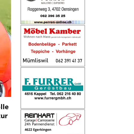
lle
zur