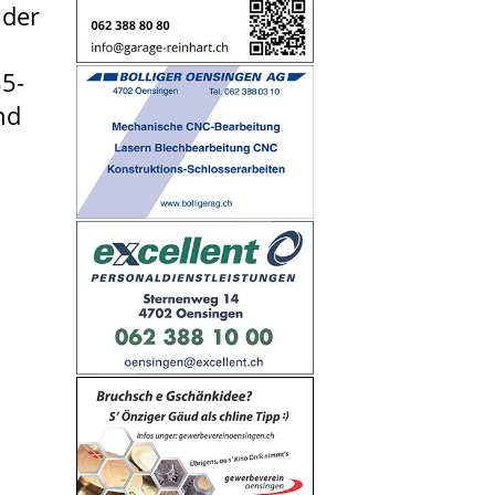
 der
35-
nd