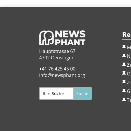
Re
M
Hauptstrasse 67
N
4702 Oensingen
Z
+41 76 425 45 00
O
info@newsphant.org
Z
G
T