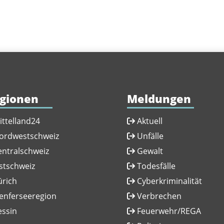
gionen
Meldungen
ittelland24
Aktuell
ordwestschweiz
Unfälle
entralschweiz
Gewalt
stschweiz
Todesfälle
ürich
Cyberkriminalität
enferseeregion
Verbrechen
essin
Feuerwehr/REGA