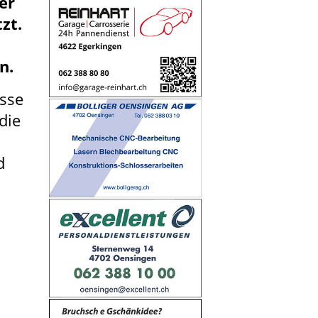
er
zt.
n.
asse
die
d