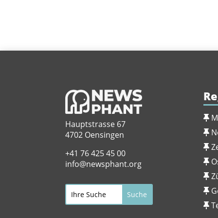
Re
M
Hauptstrasse 67
N
4702 Oensingen
Z
+41 76 425 45 00
O
info@newsphant.org
Z
G
T