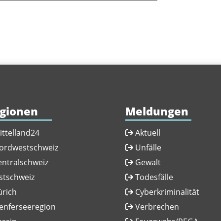
gionen
Meldungen
ittelland24
Aktuell
ordwestschweiz
Unfälle
entralschweiz
Gewalt
stschweiz
Todesfälle
ürich
Cyberkriminalität
enferseeregion
Verbrechen