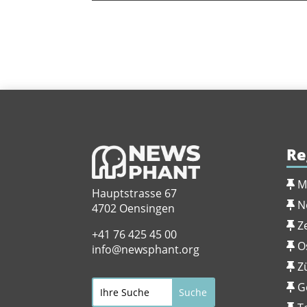
Re
M
Hauptstrasse 67
N
4702 Oensingen
Z
+41 76 425 45 00
O
info@newsphant.org
Z
G