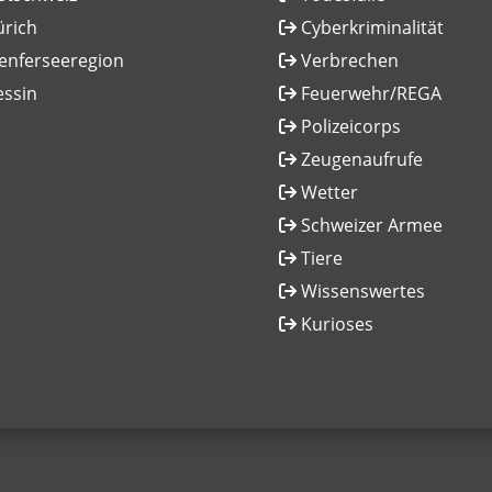
ürich
Cyberkriminalität
enferseeregion
Verbrechen
essin
Feuerwehr/REGA
Polizeicorps
Zeugenaufrufe
Wetter
Schweizer Armee
Tiere
Wissenswertes
Kurioses