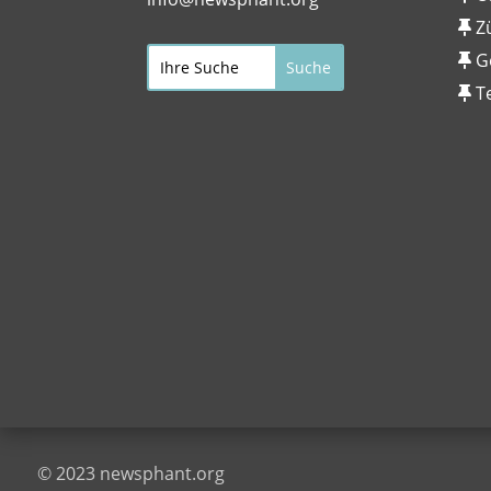
Z
G
T
© 2023 newsphant.org