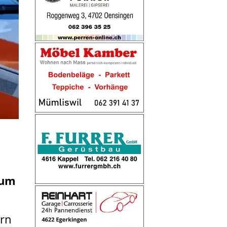
zum
ern