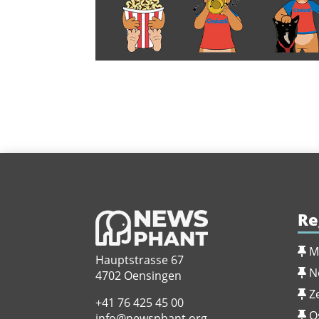
Re
M
Hauptstrasse 67
N
4702 Oensingen
Z
+41 76 425 45 00
O
info@newsphant.org