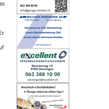
es
n
Er
uf