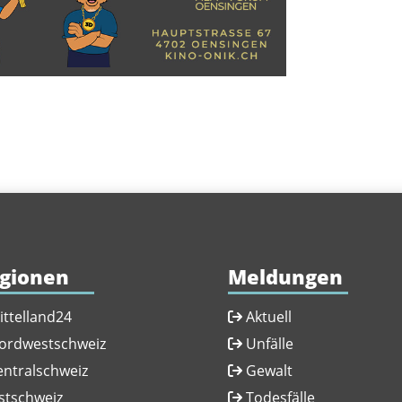
gionen
Meldungen
ittelland24
Aktuell
ordwestschweiz
Unfälle
entralschweiz
Gewalt
stschweiz
Todesfälle