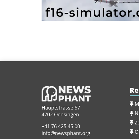
Re
M
Hauptstrasse 67
N
4702 Oensingen
Z
+41 76 425 45 00
O
info@newsphant.org