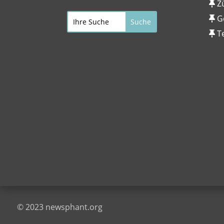
Z
G
T
© 2023 newsphant.org