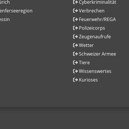
ürich
Cyberkriminalität
enferseeregion
Verbrechen
essin
Feuerwehr/REGA
Polizeicorps
Zeugenaufrufe
Wetter
Schweizer Armee
Tiere
Wissenswertes
Kurioses