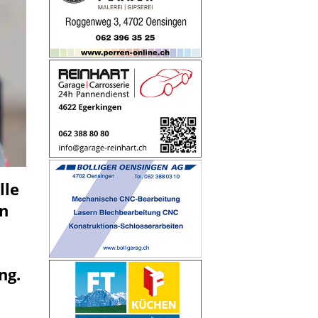
lle
on
ng.