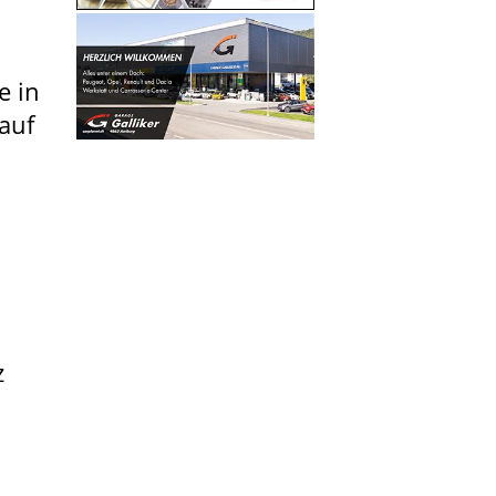
e in
 auf
z