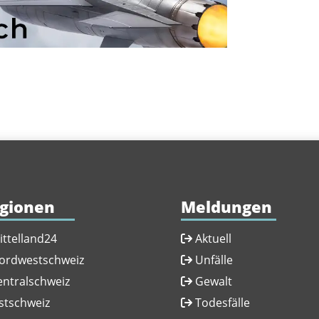
gionen
Meldungen
ittelland24
Aktuell
ordwestschweiz
Unfälle
entralschweiz
Gewalt
stschweiz
Todesfälle