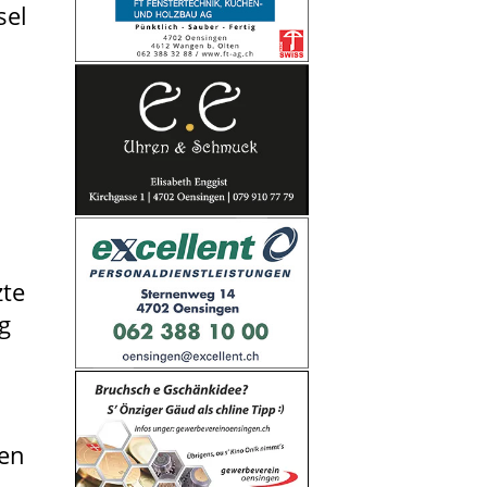
sel
zte
g
den