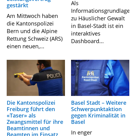
Als
gestärkt
Informationsgrundlage
Am Mittwoch haben
zu Häuslicher Gewalt
die Kantonspolizei
in Basel-Stadt ist ein
Bern und die Alpine
interaktives
Rettung Schweiz (ARS)
Dashboard...
einen neuen,...
Die Kantonspolizei
Basel Stadt – Weitere
Freiburg führt den
Schwerpunktaktion
«Taser» als
gegen Kriminalität in
Zwangsmittel für ihre
Basel
Beamtinnen und
In enger
Beamten im Einsatz